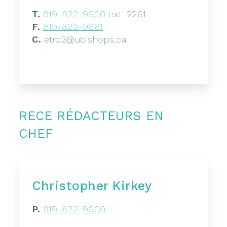
T.
819-822-9600
ext. 2261
F.
819-822-9661
C.
etrc2@ubishops.ca
RECE RÉDACTEURS EN
CHEF
Christopher Kirkey
P.
819-822-9600