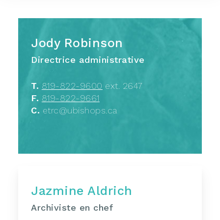
Jody Robinson
Directrice administrative
T.
819-822-9600
ext. 2647
F.
819-822-9661
C.
etrc@ubishops.ca
Jazmine Aldrich
Archiviste en chef